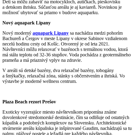
Deti sa môžu zabaviť na motocykloch, autíčkach, pieskovisku
a detskom ihrisku. Súčasťou areálu je aj kaviareň. Novinkou je
možnosť ubytovať sa priamo v budove aquaparku.
Nový aquapark Lipany
Nový moderný
aquapark Lipany
sa nachádza medzi pohorím
Bachureň a Čergov v meste Lipany v okrese Sabinov vzdialenom
necelú hodinu cesty od Košíc. Otvorený je od leta 2021.
Návštevníci môžu relaxovať v bazénoch s termálnou vodou, ktorá
má stálu teplotu od 32-36 stupňov. Voda pochádza z geotermálneho
prameňa a má priaznivý vplyv na zdravie.
V areáli sú detské bazény, dva relaxačné bazény, tobogány
a šmýkačky, relaxačná zóna, stánky s občerstvením a ihriská. Vo
výstavbe je moderné wellness centrum.
Plaza Beach rezort Prešov
Exoticky vyzerajúce miesto návštevníkom pripomína známe
dovolenkové stredomorské destinácie, čím sa odlišuje od ostatných
kúpalísk a podobných komplexov na Slovensku. Architektonické
stvárnenie areálu kúpaliska je inšpirované Gaudim, nachádzajú sa tu
palmy, plážové postele a ležadlá pre každého návštevníka,