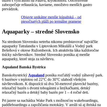
bazén s výhľadom na Pálavu, kryokomoru. Občerstvenie
zabezpečuje reštaurácia, kaviarne, množstvo menších gastro
prevádzok.
Objavte unikátne menšie kúpaliská – od
piesočnatých pláži po termálne pramene
Aquaparky – stredné Slovensko
Na strednom Slovensku netreba nikomu predstavovať najväčšie
aquaparky Tatralandia v Liptovskom Mikuláši a Vodný park
Bešeňová v okrese Ružomberok. Ich atraktivita láka každoročne
tisícky návštevníkov. Stredné Slovensko ponúka aj menšie
aquaparky, ktoré stoja za návštevu.
Aqualand Banská Bystrica
Banskobystrický
Aqualand
ponúka rozľahlý vodný zábavný park.
6 bazénov s teplotou od 22°C do 30°C ulahodí všetkým
návštevníkom. K dispozícii sú dva 50-metrové plavecké bazény,
relaxačný bazén s dvomi tobogánmi a šmýkačkami, detský
relaxačný bazén a detský baby bazén pre 1 – 4 ročné deti.
Pri jazere sa nachádza Wake Park s možnosťou wakeboardingu,
paddleboardingu a zapožičania motokáry. V areáli sú aj ihriská na