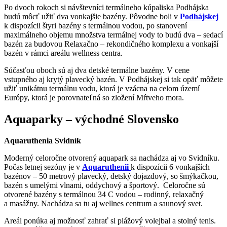
Po dvoch rokoch si návštevníci termálneho kúpaliska Podhájska
budú môcť užiť dva vonkajšie bazény. Pôvodne boli v
Podhájskej
k dispozícii štyri bazény s termálnou vodou, po stanovení
maximálneho objemu množstva termálnej vody to budú dva – sedací
bazén za budovou Relaxačno – rekondičného komplexu a vonkajší
bazén v rámci areálu wellness centra.
Súčasťou oboch sú aj dva detské termálne bazény. V cene
vstupného aj krytý plavecký bazén. V Podhájskej si tak opäť môžete
užiť unikátnu termálnu vodu, ktorá je vzácna na celom území
Európy, ktorá je porovnateľná so zložení Mŕtveho mora.
Aquaparky – východné Slovensko
Aquaruthenia Svidník
Moderný celoročne otvorený aquapark sa nachádza aj vo Svidníku.
Počas letnej sezóny je v
Aquaruthenii
k dispozícii 6 vonkajších
bazénov – 50 metrový plavecký, detský dojazdový, so šmýkačkou,
bazén s umelými vlnami, oddychový a športový. Celoročne sú
otvorené bazény s termálnou 34 C vodou – rodinný, relaxačný
a masážny. Nachádza sa tu aj wellnes centrum a saunový svet.
Areál ponúka aj možnosť zahrať si plážový volejbal a stolný tenis.