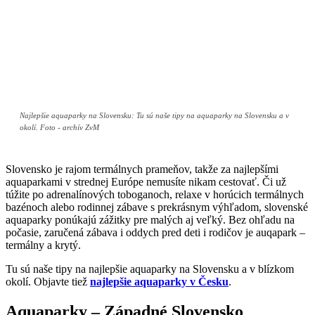
Najlepšie aquaparky na Slovensku: Tu sú naše tipy na aquaparky na Slovensku a v
okolí. Foto - archív ZvM
Slovensko je rajom termálnych prameňov, takže za najlepšími
aquaparkami v strednej Európe nemusíte nikam cestovať. Či už
túžite po adrenalínových toboganoch, relaxe v horúcich termálnych
bazénoch alebo rodinnej zábave s prekrásnym výhľadom, slovenské
aquaparky ponúkajú zážitky pre malých aj veľký. Bez ohľadu na
počasie, zaručená zábava i oddych pred deti i rodičov je auqapark –
termálny a krytý.
Tu sú naše tipy na najlepšie aquaparky na Slovensku a v blízkom
okolí. Objavte tiež
najlepšie aquaparky v Česku
.
Aquaparky – Západné Slovensko