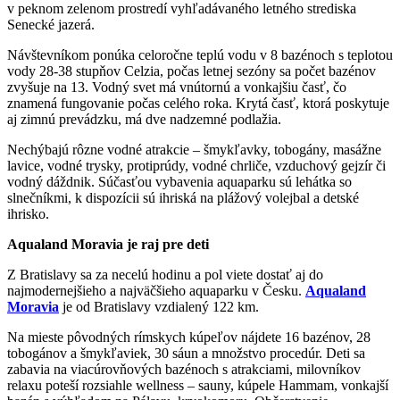
v peknom zelenom prostredí vyhľadávaného letného strediska
Senecké jazerá.
Návštevníkom ponúka celoročne teplú vodu v 8 bazénoch s teplotou
vody 28-38 stupňov Celzia, počas letnej sezóny sa počet bazénov
zvyšuje na 13. Vodný svet má vnútornú a vonkajšiu časť, čo
znamená fungovanie počas celého roka. Krytá časť, ktorá poskytuje
aj zimnú prevádzku, má dve nadzemné podlažia.
Nechýbajú rôzne vodné atrakcie – šmykľavky, tobogány, masážne
lavice, vodné trysky, protiprúdy, vodné chrliče, vzduchový gejzír či
vodný dáždnik. Súčasťou vybavenia aquaparku sú lehátka so
slnečníkmi, k dispozícii sú ihriská na plážový volejbal a detské
ihrisko.
Aqualand Moravia je raj pre deti
Z Bratislavy sa za necelú hodinu a pol viete dostať aj do
najmodernejšieho a najväčšieho aquaparku v Česku.
Aqualand
Moravia
je od Bratislavy vzdialený 122 km.
Na mieste pôvodných rímskych kúpeľov nájdete 16 bazénov, 28
tobogánov a šmykľaviek, 30 sáun a množstvo procedúr. Deti sa
zabavia na viacúrovňových bazénoch s atrakciami, milovníkov
relaxu poteší rozsiahle wellness – sauny, kúpele Hammam, vonkajší