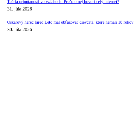
Teória pripútanosti vo vzťahoch: Prečo o nej hovorí celý internet?
31. júla 2026
Oskarový herec Jared Leto mal obťažovať dievčatá, ktoré nemali 18 rokov
30. júla 2026