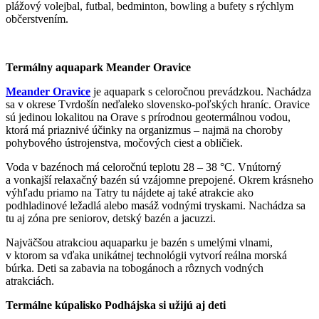
plážový volejbal, futbal, bedminton, bowling a bufety s rýchlym
občerstvením.
Termálny aquapark Meander Oravice
Meander Oravice
je aquapark s celoročnou prevádzkou. Nachádza
sa v okrese Tvrdošín neďaleko slovensko-poľských hraníc. Oravice
sú jedinou lokalitou na Orave s prírodnou geotermálnou vodou,
ktorá má priaznivé účinky na organizmus – najmä na choroby
pohybového ústrojenstva, močových ciest a obličiek.
Voda v bazénoch má celoročnú teplotu 28 – 38 °C. Vnútorný
a vonkajší relaxačný bazén sú vzájomne prepojené. Okrem krásneho
výhľadu priamo na Tatry tu nájdete aj také atrakcie ako
podhladinové ležadlá alebo masáž vodnými tryskami. Nachádza sa
tu aj zóna pre seniorov, detský bazén a jacuzzi.
Najväčšou atrakciou aquaparku je bazén s umelými vlnami,
v ktorom sa vďaka unikátnej technológii vytvorí reálna morská
búrka. Deti sa zabavia na tobogánoch a rôznych vodných
atrakciách.
Termálne kúpalisko Podhájska si užijú aj deti