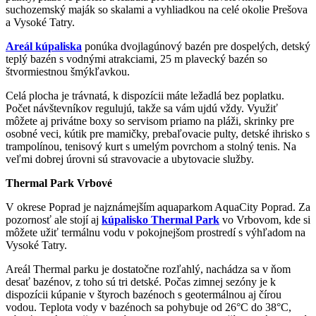
suchozemský maják so skalami a vyhliadkou na celé okolie Prešova
a Vysoké Tatry.
Areál kúpaliska
ponúka dvojlagúnový bazén pre dospelých, detský
teplý bazén s vodnými atrakciami, 25 m plavecký bazén so
štvormiestnou šmýkľavkou.
Celá plocha je trávnatá, k dispozícii máte ležadlá bez poplatku.
Počet návštevníkov regulujú, takže sa vám ujdú vždy. Využiť
môžete aj privátne boxy so servisom priamo na pláži, skrinky pre
osobné veci, kútik pre mamičky, prebaľovacie pulty, detské ihrisko s
trampolínou, tenisový kurt s umelým povrchom a stolný tenis. Na
veľmi dobrej úrovni sú stravovacie a ubytovacie služby.
Thermal Park Vrbové
V okrese Poprad je najznámejším aquaparkom AquaCity Poprad. Za
pozornosť ale stojí aj
kúpalisko Thermal Park
vo Vrbovom, kde si
môžete užiť termálnu vodu v pokojnejšom prostredí s výhľadom na
Vysoké Tatry.
Areál Thermal parku je dostatočne rozľahlý, nachádza sa v ňom
desať bazénov, z toho sú tri detské. Počas zimnej sezóny je k
dispozícii kúpanie v štyroch bazénoch s geotermálnou aj čírou
vodou. Teplota vody v bazénoch sa pohybuje od 26°C do 38°C,