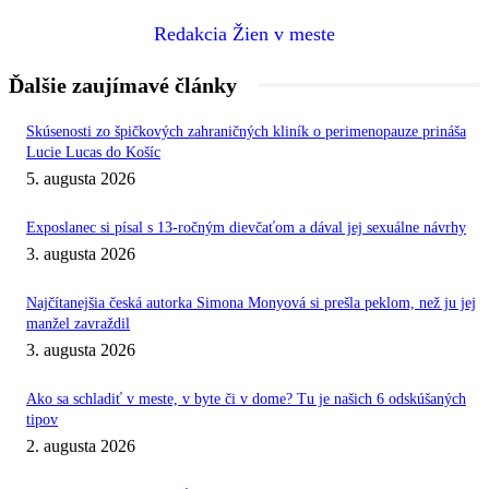
Redakcia Žien v meste
Ďalšie zaujímavé články
Skúsenosti zo špičkových zahraničných kliník o perimenopauze prináša
Lucie Lucas do Košíc
5. augusta 2026
Exposlanec si písal s 13-ročným dievčaťom a dával jej sexuálne návrhy
3. augusta 2026
Najčítanejšia česká autorka Simona Monyová si prešla peklom, než ju jej
manžel zavraždil
3. augusta 2026
Ako sa schladiť v meste, v byte či v dome? Tu je našich 6 odskúšaných
tipov
2. augusta 2026