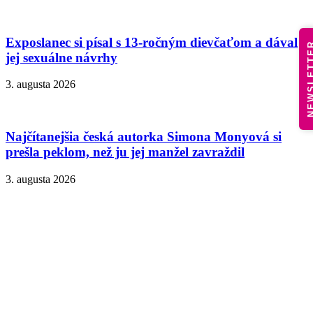
Exposlanec si písal s 13-ročným dievčaťom a dával
NEWSLE
jej sexuálne návrhy
3. augusta 2026
Najčítanejšia česká autorka Simona Monyová si
prešla peklom, než ju jej manžel zavraždil
3. augusta 2026