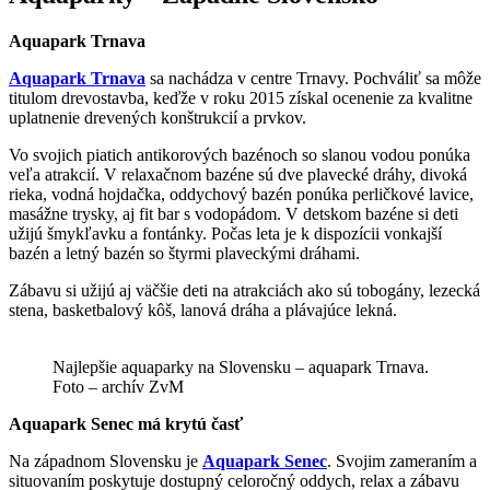
Aquapark Trnava
Aquapark Trnav
a
sa nachádza v centre Trnavy. Pochváliť sa môže
titulom drevostavba, keďže v roku 2015 získal ocenenie za kvalitne
uplatnenie drevených konštrukcií a prvkov.
Vo svojich piatich antikorových bazénoch so slanou vodou ponúka
veľa atrakcií. V relaxačnom bazéne sú dve plavecké dráhy, divoká
rieka, vodná hojdačka, oddychový bazén ponúka perličkové lavice,
masážne trysky, aj fit bar s vodopádom. V detskom bazéne si deti
užijú šmykľavku a fontánky. Počas leta je k dispozícii vonkajší
bazén a letný bazén so štyrmi plaveckými dráhami.
Zábavu si užijú aj väčšie deti na atrakciách ako sú tobogány, lezecká
stena, basketbalový kôš, lanová dráha a plávajúce lekná.
Najlepšie aquaparky na Slovensku – aquapark Trnava.
Foto – archív ZvM
Aquapark Senec má krytú časť
Na západnom Slovensku je
Aquapark Senec
. Svojim zameraním a
situovaním poskytuje dostupný celoročný oddych, relax a zábavu