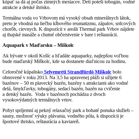
kúpať sa dá aj počas zimných mesiacov. Deti poteší tobogán, vodné
atrakcie a detské ihrisko.
Termálna voda vo Vrbovom má vysoký obsah minerálnych látok,
preto je vhodná na liečbu kĺbového reumatizmu, zápalov, srdcových
chorôb, cievnych. K dispozícii v areáli Thermal park Vrbov nájdete
aj thajské masáže a chutné občerstvenie v bare i reštaurácii.
Aquapark v Maďarsku – Miškolc
Ak bývate v okolí Košíc a hľadáte aquaparky, najlepšou voľbou
bude maďarský Miškolc, kde sa dostanete diaľnicou za hodinu.
Celoročné kúpalisko
Selyemréti Strandfürdö Miškolc
bolo
obnovené v roku 2013. Na 3,5 ha upravenej pláži si užijete 6
bazénov – 50 m plavecký bazén, bazény s atrakciami ako vodné
delá, šmykľavky, tobogány, sedací bazén, bazén na cvičenie
a detský bazén. Voda v bazénoch pochádza z dvoch
vysokovýdatných termálnych vrtov.
Pobyt spríjemní aj pekný relaxačný park a bohaté ponuka služieb –
sauny, možnosť výuky plávania, vodného póla, k dispozícii je
športové ihrisko, reštaurácia a kaviareň.