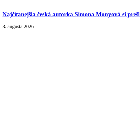
Najčítanejšia česká autorka Simona Monyová si prešla
3. augusta 2026