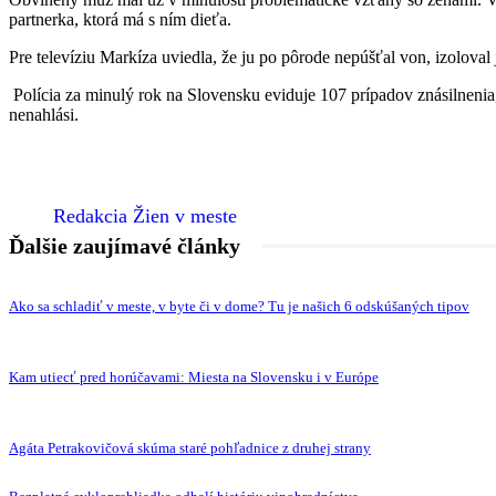
partnerka, ktorá má s ním dieťa.
Pre televíziu Markíza uviedla, že ju po pôrode nepúšťal von, izoloval 
Polícia za minulý rok na Slovensku eviduje 107 prípadov znásilnenia, 
nenahlási.
Redakcia Žien v meste
Ďalšie zaujímavé články
Ako sa schladiť v meste, v byte či v dome? Tu je našich 6 odskúšaných tipov
Kam utiecť pred horúčavami: Miesta na Slovensku i v Európe
Agáta Petrakovičová skúma staré pohľadnice z druhej strany