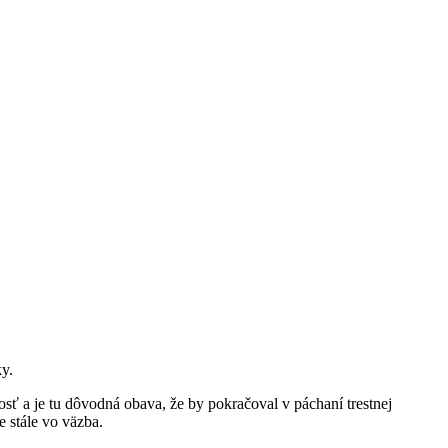
ky.
ť a je tu dôvodná obava, že by pokračoval v páchaní trestnej
e stále vo väzba.