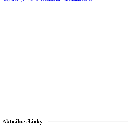
Bezplatná cykloprehliadka odhalí históriu vinohradníctva
Aktuálne články