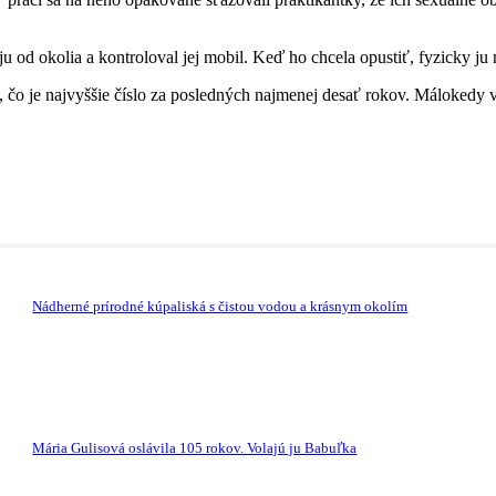
ju od okolia a kontroloval jej mobil. Keď ho chcela opustiť, fyzicky ju 
čo je najvyššie číslo za posledných najmenej desať rokov. Málokedy vša
Nádherné prírodné kúpaliská s čistou vodou a krásnym okolím
Mária Gulisová oslávila 105 rokov. Volajú ju Babuľka