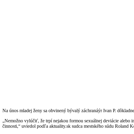
Na únos mladej ženy sa obvinený bývalý záchranáýr Ivan P. dôkladne 
„Nemožno vylúčiť, že trpí nejakou formou sexuálnej deviácie alebo i
činnosti,“ uviedol podľa aktuality.sk sudca mestského súdu Roland Ke