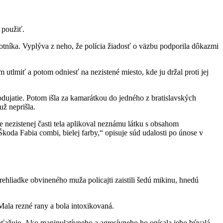
 použiť.
níka. Vyplýva z neho, že polícia žiadosť o väzbu podporila dôkazmi
utlmiť a potom odniesť na nezistené miesto, kde ju držal proti jej
dujatie. Potom išla za kamarátkou do jedného z bratislavských
už neprišla.
ezistenej časti tela aplikoval neznámu látku s obsahom
oda Fabia combi, bielej farby,“ opisuje súd udalosti po únose v
rehliadke obvineného muža policajti zaistili šedú mikinu, hnedú
Mala rezné rany a bola intoxikovaná.
bťažuje. Ako manipulatívneho a agresívneho ho opísala jeho bývalá