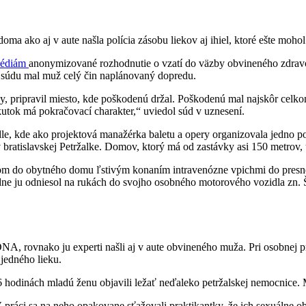
doma ako aj v aute našla polícia zásobu liekov aj ihiel, ktoré ešte mohol
édiám
anonymizované rozhodnutie o vzatí do väzby obvineného zdravot
 súdu mal muž celý čin naplánovaný dopredu.
, pripravil miesto, kde poškodenú držal. Poškodenú mal najskôr celkom 
 skutok má pokračovací charakter,“ uviedol súd v uznesení.
e, kde ako projektová manažérka baletu a opery organizovala jedno po
 bratislavskej Petržalke. Domov, ktorý má od zastávky asi 150 metrov, 
om do obytného domu ľstivým konaním intravenózne vpichmi do presne n
dne ju odniesol na rukách do svojho osobného motorového vozidla zn. Šk
NA, rovnako ju experti našli aj v aute obvineného muža. Pri osobnej p
jedného lieku.
6 hodinách mladú ženu objavili ležať neďaleko petržalskej nemocnice. 
práci sa na neho opakovane sťažovali praktikantky, že ich sexuálne o