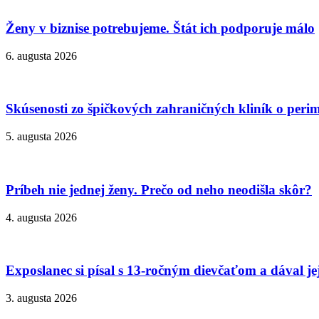
Ženy v biznise potrebujeme. Štát ich podporuje málo
6. augusta 2026
Skúsenosti zo špičkových zahraničných kliník o peri
5. augusta 2026
Príbeh nie jednej ženy. Prečo od neho neodišla skôr?
4. augusta 2026
Exposlanec si písal s 13-ročným dievčaťom a dával je
3. augusta 2026