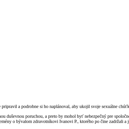
pripravil a podrobne si ho naplánoval, aby ukojil svoje sexuálne chúť
nou duševnou poruchou, a preto by mohol byť nebezpečný pre spoločnos
mény o bývalom zdravotníkovi Ivanovi P., ktorého po čine zadržali a j